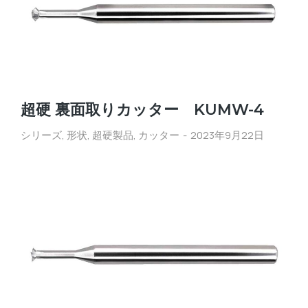
超硬 裏面取りカッター KUMW-4
シリーズ
,
形状
,
超硬製品
,
カッター
2023年9月22日