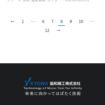
←
1
…
6
7
8
9
10
…
12
→
Technology of Micro-Tool for Infinity