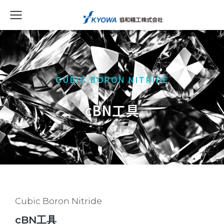
CUBIC BORON NITRIDE
cBN工具
Cubic Boron Nitride
cBN工具