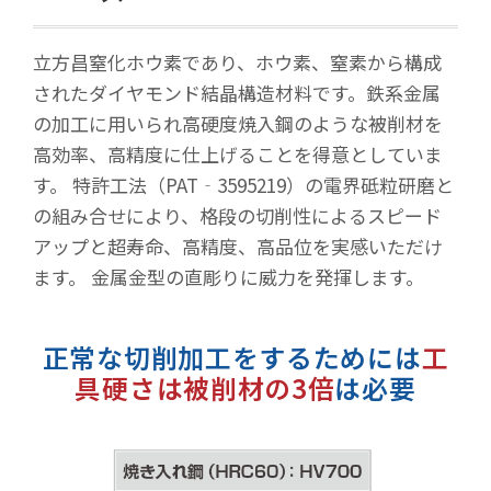
立方昌窒化ホウ素であり、ホウ素、窒素から構成
されたダイヤモンド結晶構造材料です。鉄系金属
の加工に用いられ高硬度焼入鋼のような被削材を
高効率、高精度に仕上げることを得意としていま
す。 特許工法（PAT‐3595219）の電界砥粒研磨と
の組み合せにより、格段の切削性によるスピード
アップと超寿命、高精度、高品位を実感いただけ
ます。 金属金型の直彫りに威力を発揮します。
正常な切削加工をするためには
工
具硬さは被削材の3倍
は必要