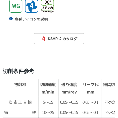
各種アイコンの説明
KSHR-4 カタログ
切削条件参考
被削材
切削速度
送り速度
リーマ代
推奨切
m/min
mm/rev
mm
炭 素 工 具 鋼
5～15
0.05～0.15
0.05～0.1
不水溶
鋳 鉄
10～25
0.05～0.15
0.05～0.1
不水溶