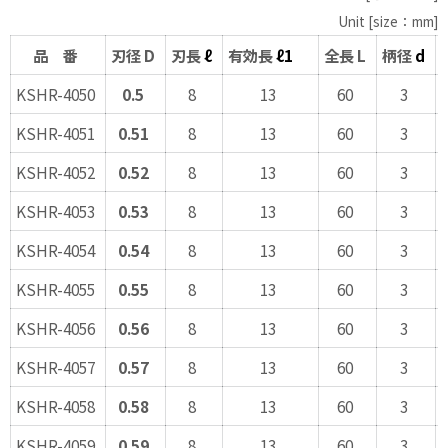
Unit [size：mm]
品 番
刃径 D
刃長
ℓ
有効長
ℓ
1
全長 L
柄径
d
KSHR-4050
0.5
8
13
60
3
KSHR-4051
0.51
8
13
60
3
KSHR-4052
0.52
8
13
60
3
KSHR-4053
0.53
8
13
60
3
KSHR-4054
0.54
8
13
60
3
KSHR-4055
0.55
8
13
60
3
KSHR-4056
0.56
8
13
60
3
KSHR-4057
0.57
8
13
60
3
KSHR-4058
0.58
8
13
60
3
KSHR-4059
0.59
8
13
60
3