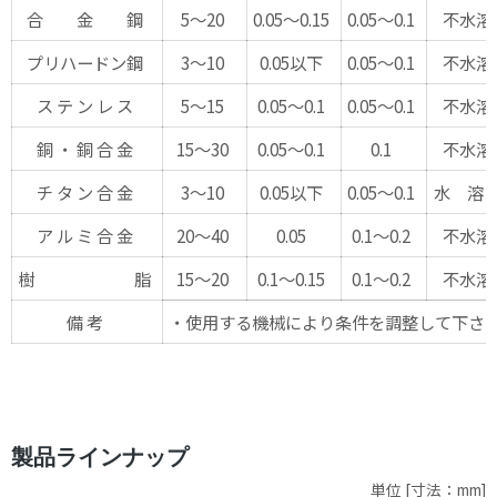
合 金 鋼
5～20
0.05～0.15
0.05～0.1
不水溶
プリハードン鋼
3～10
0.05以下
0.05～0.1
不水溶
ス テ ン レ ス
5～15
0.05～0.1
0.05～0.1
不水溶
銅 ・ 銅 合 金
15～30
0.05～0.1
0.1
不水溶
チ タ ン 合 金
3～10
0.05以下
0.05～0.1
水 溶
ア ル ミ 合 金
20～40
0.05
0.1～0.2
不水溶
樹 脂
15～20
0.1～0.15
0.1～0.2
不水溶
備 考
・使用する機械により条件を調整して下さ
製品ラインナップ
単位 [寸法：mm]