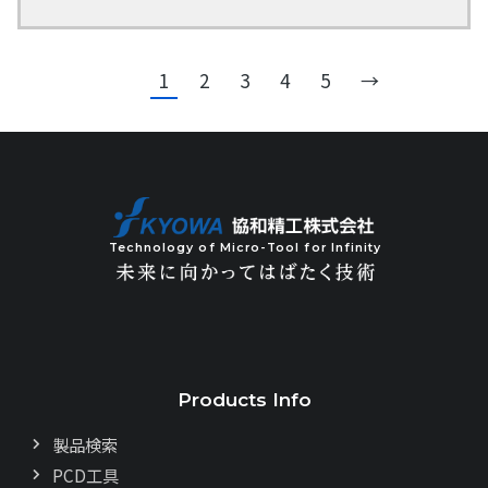
1
2
3
4
5
→
Technology of Micro-Tool for Infinity
Products Info
製品検索
PCD工具