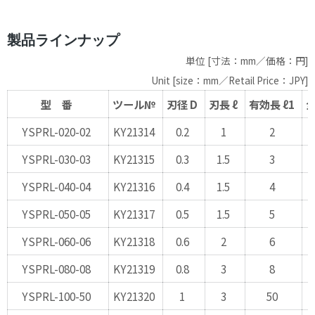
製品ラインナップ
単位 [寸法：mm／価格：円]
Unit [size：mm／Retail Price：JPY]
型 番
ツール№
刃径 D
刃長 ℓ
有効長 ℓ1
全
YSPRL-020-02
KY21314
0.2
1
2
YSPRL-030-03
KY21315
0.3
1.5
3
YSPRL-040-04
KY21316
0.4
1.5
4
YSPRL-050-05
KY21317
0.5
1.5
5
YSPRL-060-06
KY21318
0.6
2
6
YSPRL-080-08
KY21319
0.8
3
8
YSPRL-100-50
KY21320
1
3
50