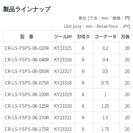
製品ラインナップ
単位 [寸法：mm／価格：円]
Unit [size：mm／Retail Price：JPY]
型 番
ツール№
刃径 D
コーナー R
刃長 ℓ
CR-LS-YSPS-06-020R
KY23315
6
0.2
20
CR-LS-YSPS-06-040R
KY23316
6
0.4
20
CR-LS-YSPS-06-050R
KY23317
6
0.5
20
CR-LS-YSPS-06-075R
KY23318
6
0.75
20
CR-LS-YSPS-06-100R
KY23319
6
1
20
CR-LS-YSPS-06-125R
KY23320
6
1.25
20
CR-LS-YSPS-06-150R
KY23321
6
1.5
20
CR-LS-YSPS-06-175R
KY23322
6
1.75
20