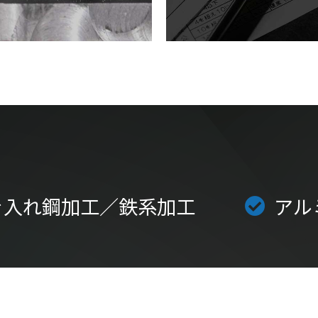
き入れ鋼加工／鉄系加工
アル