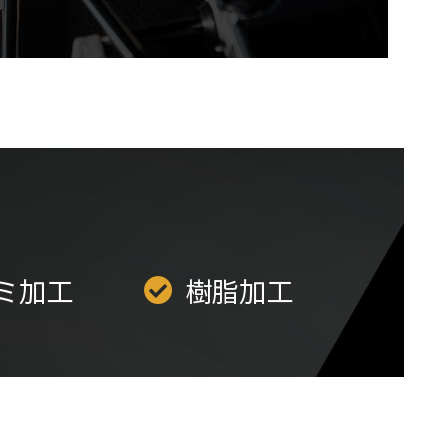
ミ加工
樹脂加工