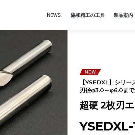
NEWS.
協和精工の工具
製品案内
【YSEDXL】シリ
刃径φ3.0～φ6.0
超硬 2枚刃
YSEDXL-