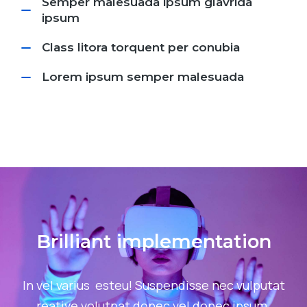
Semper malesuada ipsum glavrida
ipsum
Class litora torquent per conubia
Lorem ipsum semper malesuada
Brilliant implementation
In vel varius esteu! Suspendisse nec vulputat
reative volutpat donec vel donec ipsum.