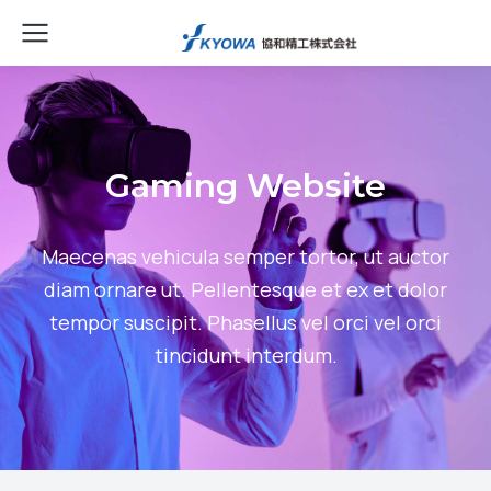
Gaming Website
Maecenas vehicula semper tortor, ut auctor
diam ornare ut. Pellentesque et ex et dolor
tempor suscipit. Phasellus vel orci vel orci
tincidunt interdum.