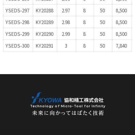
YSEDS-297
KY20288
2.97
8
50
8,500
YSEDS-298
KY20289
2.98
8
50
8,500
YSEDS-299
KY20290
2.99
8
50
8,500
YSEDS-300
KY20291
3
8
50
7,840
Technology of Micro-Tool for Infinity