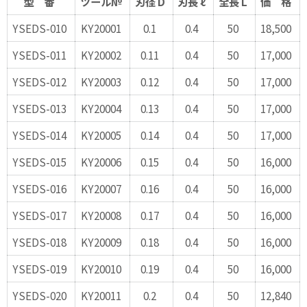
型 番
ツール№
刃径 D
刃長 ℓ
全長 L
価 格
YSEDS-010
KY20001
0.1
0.4
50
18,500
YSEDS-011
KY20002
0.11
0.4
50
17,000
YSEDS-012
KY20003
0.12
0.4
50
17,000
YSEDS-013
KY20004
0.13
0.4
50
17,000
YSEDS-014
KY20005
0.14
0.4
50
17,000
YSEDS-015
KY20006
0.15
0.4
50
16,000
YSEDS-016
KY20007
0.16
0.4
50
16,000
YSEDS-017
KY20008
0.17
0.4
50
16,000
YSEDS-018
KY20009
0.18
0.4
50
16,000
YSEDS-019
KY20010
0.19
0.4
50
16,000
YSEDS-020
KY20011
0.2
0.4
50
12,840