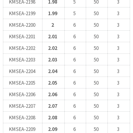
KMSEA-2198
1.98
5
50
3
KMSEA-2199
1.99
5
50
3
KMSEA-2200
2
6
50
3
KMSEA-2201
2.01
6
50
3
KMSEA-2202
2.02
6
50
3
KMSEA-2203
2.03
6
50
3
KMSEA-2204
2.04
6
50
3
KMSEA-2205
2.05
6
50
3
KMSEA-2206
2.06
6
50
3
KMSEA-2207
2.07
6
50
3
KMSEA-2208
2.08
6
50
3
KMSEA-2209
2.09
6
50
3