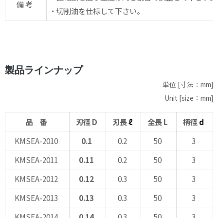
備 考
・切削油を仕様して下さい。
製品ラインナップ
単位 [寸法：mm]
Unit [size：mm]
品 番
刃径 D
刃長
ℓ
全長 L
柄径
d
KMSEA-2010
0.1
0.2
50
3
KMSEA-2011
0.11
0.2
50
3
KMSEA-2012
0.12
0.3
50
3
KMSEA-2013
0.13
0.3
50
3
KMSEA-2014
0.14
0.3
50
3