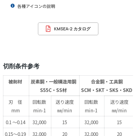
各種アイコンの説明
KMSEA-2 カタログ
切削条件参考
被削材
炭素鋼・一般構造用鋼
合金鋼・工具鋼
S55C・SS材
SCM・SKT・SKS・SKD
刃 径
回転数
送り速度
回転数
送り速度
mm
min-1
㎜/min
min-1
㎜/min
0.1 ～0.14
32,000
15
32,000
15
0.15～0.19
32,000
20
32,000
20