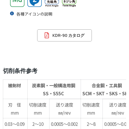
各種アイコンの説明
KDR-90 カタログ
切削条件参考
被削材
炭素鋼・一般構造用鋼
合金鋼・工具鋼
SS・S55C
SCM・SKT・SKS・SK
刃 径
切削速度
送り速度
切削速度
送り速度
mm
mm
㎜/rev
mm
㎜/rev
0.03～0.09
2～10
0.0005～0.002
2～8
0.0005～0.00