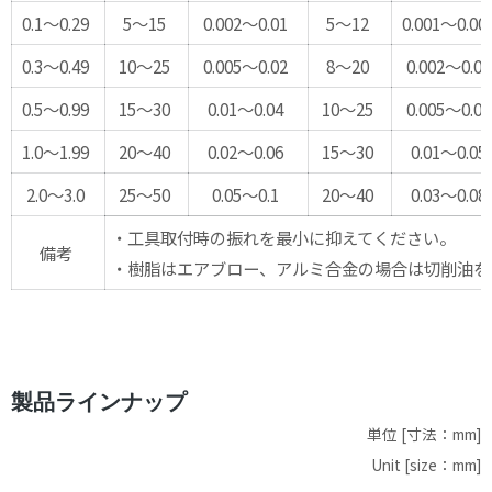
0.1～0.29
5～15
0.002～0.01
5～12
0.001～0.00
0.3～0.49
10～25
0.005～0.02
8～20
0.002～0.01
0.5～0.99
15～30
0.01～0.04
10～25
0.005～0.02
1.0～1.99
20～40
0.02～0.06
15～30
0.01～0.05
2.0～3.0
25～50
0.05～0.1
20～40
0.03～0.08
・工具取付時の振れを最小に抑えてください。
備考
・樹脂はエアブロー、アルミ合金の場合は切削油を
製品ラインナップ
単位 [寸法：mm]
Unit [size：mm]