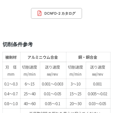
DCNFD-2 カタログ
切削条件参考
被削材
アルミニウム合金
銅・銅合金
刃 径
切削速度
送り速度
切削速度
送り速度
mm
m/min
㎜/rev
m/min
㎜/rev
0.1～0.3
6～15
0.001～0.003
3～10
0.001
0.4～0.7
25～40
0.01～0.05
15～25
0.005～0.02
0.8～1.0
40～60
0.05～0.1
20～30
0.03～0.05