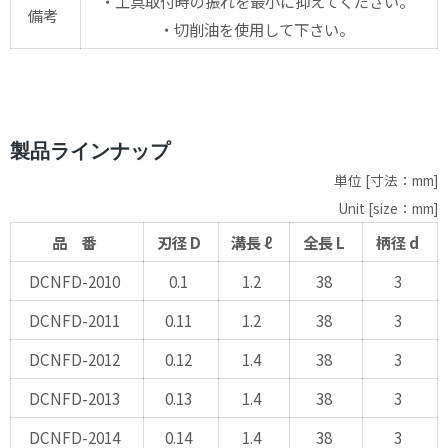
・工具取付時の振れを最小に抑えてください。
備考
・切削油を使用して下さい。
製品ラインナップ
単位 [寸法：mm]
Unit [size：mm]
品 番
刃径 D
溝長 ℓ
全長 L
柄径 d
DCNFD-2010
0.1
1.2
38
3
DCNFD-2011
0.11
1.2
38
3
DCNFD-2012
0.12
1.4
38
3
DCNFD-2013
0.13
1.4
38
3
DCNFD-2014
0.14
1.4
38
3