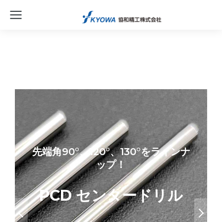
先端角90°、120°、130°をラインナ
ップ！
PCD センタードリル