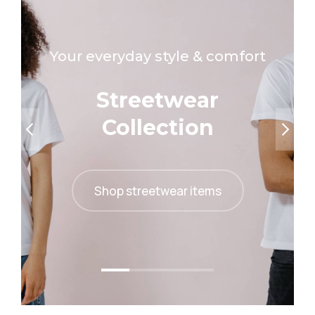
Your everyday style & comfort
Streetwear
Collection
Shop streetwear items